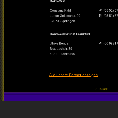
Deko-Graf
Constanz Kahl
(05 51) 5
Lange Geismarstr. 29
(05 51) 5
37073 G�ttingen
Handwerkskunst Frankfurt
Ulrike Bender
(06 9) 21
Braubachstr. 39
60311 Frankfurt/M.
Alle unsere Partner anzeigen
zurück