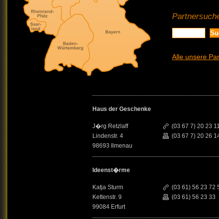
Partnersuche
Alle unsere Pa
Haus der Geschenke
J�rg Retzlaff
(03 67 7) 20 23 1
Lindenstr. 4
(03 67 7) 20 26 1
98693 Ilmenau
Ideenst�rme
Katja Sturm
(03 61) 56 23 72 
Kettenstr. 9
(03 61) 56 23 33
99084 Erfurt