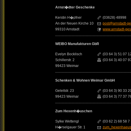
Arnst�dter Geschenke
Kerstin H�pfner
(03628) 48998
An der Neuen Kirche 10
post@arnstadt-g
99310 Arnstadt
www.arnstadt-ge
WEIBO Manufakturen GbR
Evelyn Bocklisch
(03 64 3) 51 07 1
Schillerstr. 2
(03 64 3) 40 07 9
99423 Weimar
Schenken & Wohnen Weimar GmbH
Geleitstr. 23
(03 64 3) 90 33 2
99423 Weimar
(03 64 3) 77 37 7
Zum Hexenh�uschen
Sylke Wettengl
(03 62 2) 68 58 7
H�rselgauer Str. 1
zum_hexenhaeu