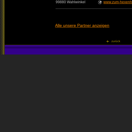
99880 Wahlwinkel
www.zum-hexenh
Alle unsere Partner anzeigen
zurück