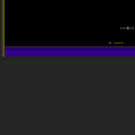
zur�ck
zurück