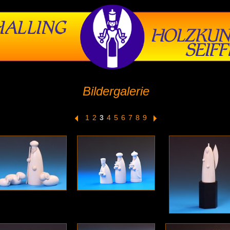
Bildergalerie
1
2
3
4
5
6
7
8
9